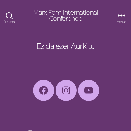
Marx Fem International
Conference
Bilaketa
Menua
Ez da ezer Aurkitu
Facebook
Instagram
Youtube